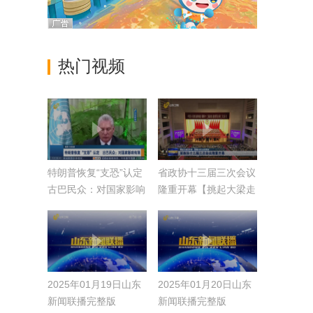
热门视频
特朗普恢复“支恐”认定
省政协十三届三次会议
古巴民众：对国家影响
隆重开幕【挑起大梁走
有限
在前·聚焦2025山东两
会】
2025年01月19日山东
2025年01月20日山东
新闻联播完整版
新闻联播完整版