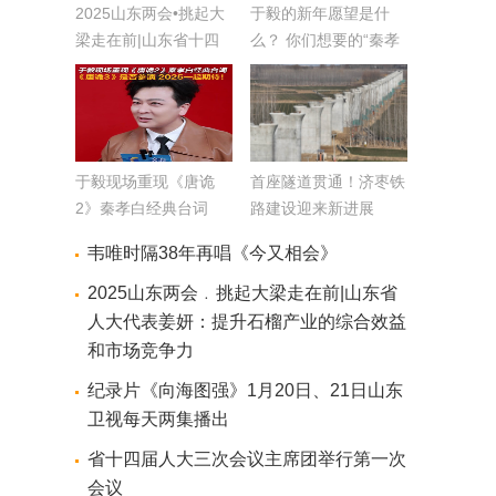
2025山东两会•挑起大
于毅的新年愿望是什
梁走在前|山东省十四
么？ 你们想要的“秦孝
届人大三次会议将于1
白”祝福来啦
月20日开幕 会期5天
于毅现场重现《唐诡
首座隧道贯通！济枣铁
2》秦孝白经典台词
路建设迎来新进展
《唐诡3》是否参演
韦唯时隔38年再唱《今又相会》
2025一起期待
​2025山东两会﹒挑起大梁走在前|山东省
人大代表姜妍：提升石榴产业的综合效益
和市场竞争力
纪录片《向海图强》1月20日、21日山东
卫视每天两集播出
省十四届人大三次会议主席团举行第一次
会议