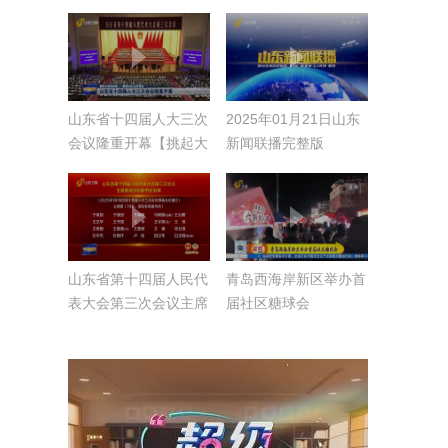
山东省十四届人大三次
2025年01月21日山东
会议隆重开幕【挑起大
新闻联播完整版
梁走在前——聚焦
2025山东两会】
山东省第十四届人民代
青岛西海岸新区举办首
表大会第三次会议主席
届社区糖球会
团成员和秘书长名单
【挑起大梁走在前·聚
焦2025山东两会】