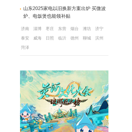
山东2025家电以旧换新方案出炉 买微波
炉、电饭煲也能领补贴
济南
淄博
枣庄
东营
烟台
潍坊
济宁
泰安
威海
日照
临沂
德州
聊城
滨州
菏泽